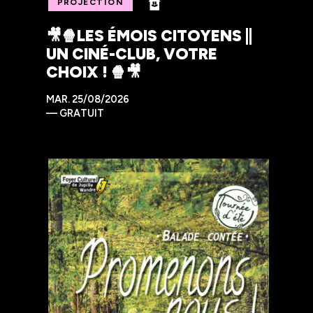
PROJECTION
🎥🍿LES ÉMOIS CITOYENS ||
UN CINÉ-CLUB, VOTRE
CHOIX ! 🍿🎥
MAR.
25/08/2026
—
GRATUIT