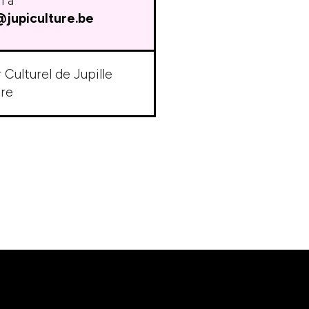
l à
@jupiculture.be
 Culturel de Jupille
re