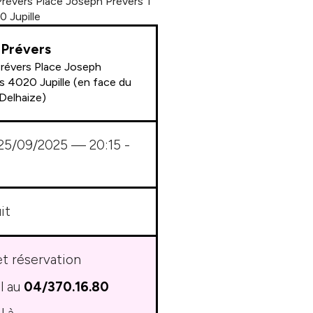
 Prévers Place Joseph Prévers 1
 Jupille
 Prévers
Prévers Place Joseph
s 4020 Jupille (en face du
Delhaize)
 25/09/2025
— 20:15 -
it
et réservation
l au
04/370.16.80