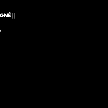
GNÉ ||
0