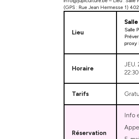
info@jupiculture.be – Lieu : Salle
(GPS : Rue Jean Hermesse 1) 4020
Salle
Salle 
Lieu
Préver
proxy 
JEU.
Horaire
22:30
Tarifs
Gratu
Info 
Appe
Réservation