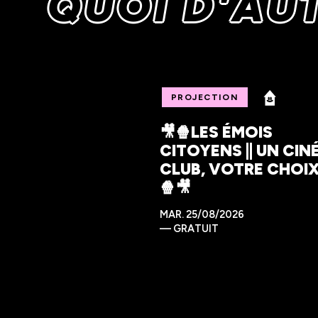
QUOI D'AUT
PROJECTION
🎥🍿LES ÉMOIS
CITOYENS || UN CIN
CLUB, VOTRE CHOIX
🍿🎥
MAR.
25/08/2026
—
GRATUIT