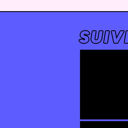
SUIV
|| LA FÊTE DES E
| LES DEFIS | 23 &
2026 ||