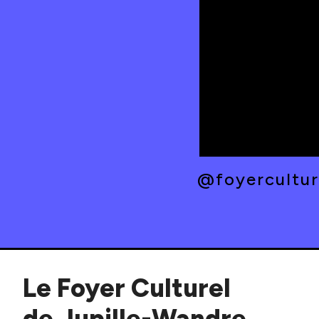
|| EVEIL MUSICAL 
AVANT LES ENFAN
08/05/26 ||
@foyerculture
Le Foyer Culturel
de Jupille-Wandre