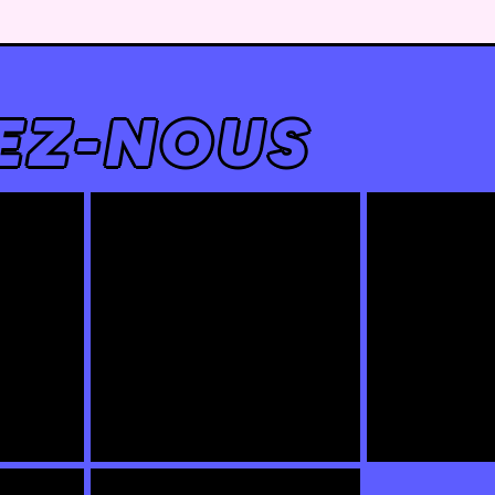
EZ-NOUS
NFANTS
|| LE PETIT ATELIER DES
|| CINE EN 
 24 MAI
VACANCES | EN AVANT
AVANT LES
LES ENFANTS |07/05/26
08/05/26 ||