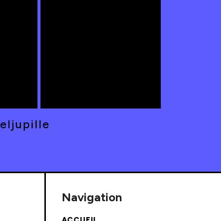
| EN
|| INITIATION THEATRE |
TS |
EN AVANT LES ENFANTS
| 06/05/26 ||
ljupille
Navigation
ACCUEIL