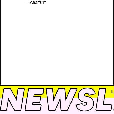
—
GRATUIT
NEWSL
Le Foyer c