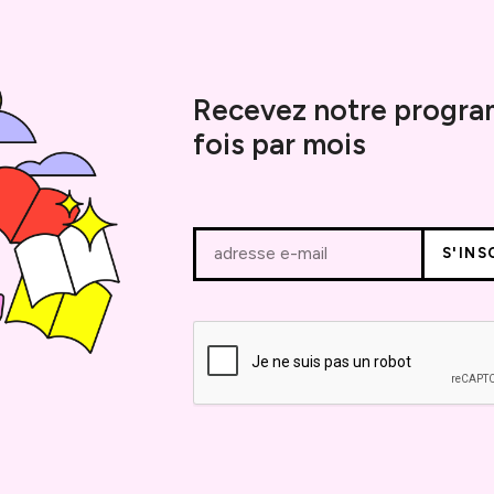
Recevez notre progra
fois par mois
adresse e-mail
S'INS
Votre
e-
mail